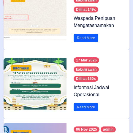
kabulirawan
Dilihat 149x
Waspada Penipuan
Mengatasnamakan
kami
Read More
17 Mar 2026
Informasi
kabulirawan
Dilihat 150x
Informasi Jadwal
Operasional
Read More
06 Nov 2025
admin
Informasi