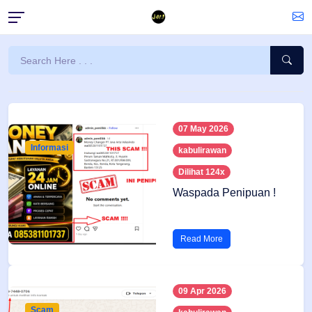
07 May 2026
Informasi
kabulirawan
Dilihat 124x
Waspada Penipuan !
Read More
09 Apr 2026
Scam