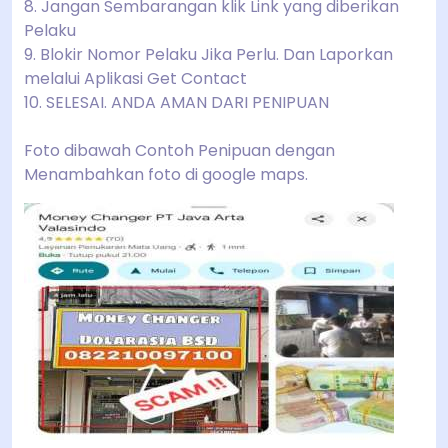
8. Jangan Sembarangan klik Link yang diberikan
Pelaku
9. Blokir Nomor Pelaku Jika Perlu. Dan Laporkan
melalui Aplikasi Get Contact
10. SELESAI. ANDA AMAN DARI PENIPUAN
Foto dibawah Contoh Penipuan dengan
Menambahkan foto di google maps.