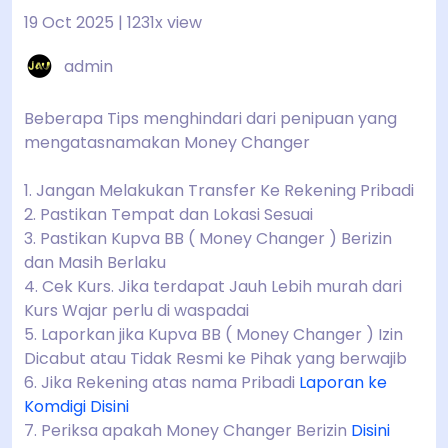
19 Oct 2025 | 1231x view
admin
Beberapa Tips menghindari dari penipuan yang
mengatasnamakan Money Changer
1. Jangan Melakukan Transfer Ke Rekening Pribadi
2. Pastikan Tempat dan Lokasi Sesuai
3. Pastikan Kupva BB ( Money Changer ) Berizin
dan Masih Berlaku
4. Cek Kurs. Jika terdapat Jauh Lebih murah dari
Kurs Wajar perlu di waspadai
5. Laporkan jika Kupva BB ( Money Changer ) Izin
Dicabut atau Tidak Resmi ke Pihak yang berwajib
6. Jika Rekening atas nama Pribadi
Laporan ke
Komdigi Disini
7. Periksa apakah Money Changer Berizin
Disini